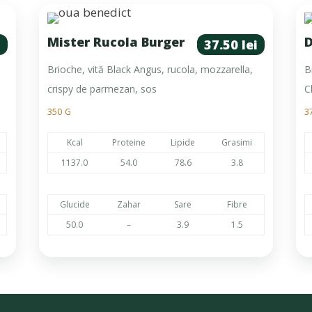
Mister Rucola Burger
D
i
37.50 lei
Brioche, vită Black Angus, rucola, mozzarella,
B
crispy de parmezan, sos
C
350 G
3
Kcal
Proteine
Lipide
Grasimi
1137.0
54.0
78.6
3.8
Glucide
Zahar
Sare
Fibre
50.0
–
3.9
1.5