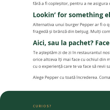
fără a fi copleșitor, pentru a ne asigura
Lookin’ for something el
Alternativa unui burger Pepper ar fi o qu
fragedă și brânză din belșug. Mulți coma
Aici, sau la pachet? Face
Te așteptăm zi de zi în restaurantul nost
orice altceva îți mai face cu ochiul din
cu o experiență care te va face să revii
Alege Pepper cu toată încrederea. Coman
CURIOS?