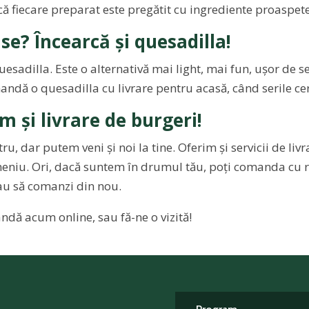
 că fiecare preparat este pregătit cu ingrediente proaspete
se? Încearcă și quesadilla!
esadilla. Este o alternativă mai light, mai fun, ușor de se
ndă o quesadilla cu livrare pentru acasă, când serile cer c
m și livrare de burgeri!
ru, dar putem veni și noi la tine. Oferim și servicii de li
 meniu. Ori, dacă suntem în drumul tău, poți comanda cu ri
 sau să comanzi din nou.
dă acum online, sau fă-ne o vizită!