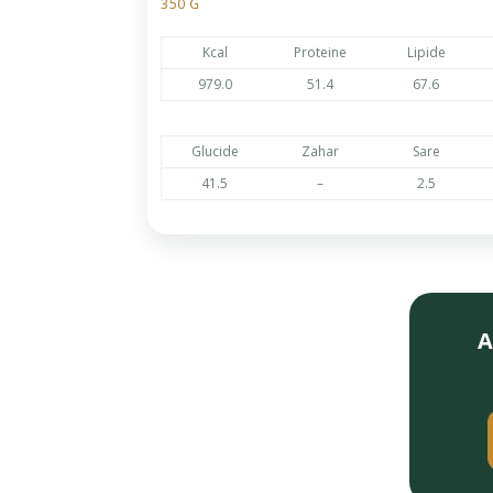
350 G
Kcal
Proteine
Lipide
979.0
51.4
67.6
Glucide
Zahar
Sare
41.5
–
2.5
A