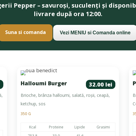
erii Pepper – savuroși, suculenți și disponibi
livrare după ora 12:00.
Suna si comanda
Vezi MENIU si Comanda online
Halloumi Burger
P
i
32.00 lei
ă,
Brioche, brânza halloumi, salată, roșii, ceapă,
B
ketchup, sos
C
350 G
3
Kcal
Proteine
Lipide
Grasimi
753.8
33.0
41.6
–