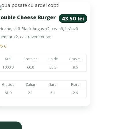
ouble Cheese Burger
43.50 lei
rioche, vită Black Angus x2, ceapă, brânză
heddar x2, castraveți murați
75 G
Kcal
Proteine
Lipide
Grasimi
1000.0
60.0
55.5
9.6
Glucide
Zahar
Sare
Fibre
61.9
2.1
5.1
2.6