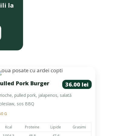
li la
ulled Pork Burger
36.00 lei
rioche, pulled pork, jalapenos, salată
oleslaw, sos BBQ
50 G
Kcal
Proteine
Lipide
Grasimi
1004.3
48.8
47.6
–