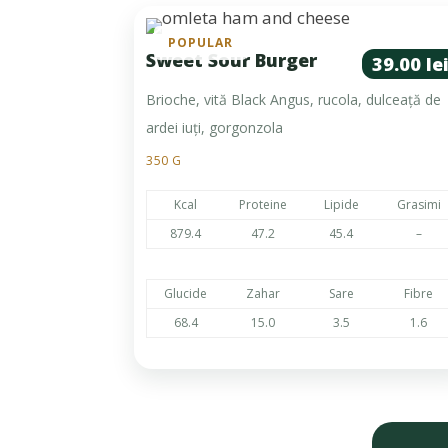
POPULAR
Sweet Sour Burger
39.00 le
Brioche, vită Black Angus, rucola, dulceață de
ardei iuți, gorgonzola
350 G
Kcal
Proteine
Lipide
Grasimi
879.4
47.2
45.4
–
Glucide
Zahar
Sare
Fibre
68.4
15.0
3.5
1.6