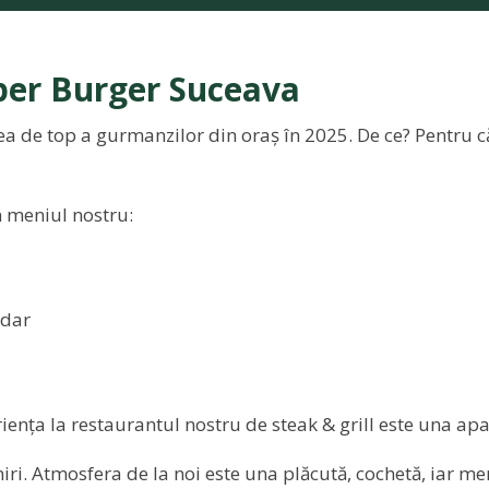
per Burger Suceava
a de top a gurmanzilor din oraș în 2025. De ce? Pentru c
in meniul nostru:
ddar
ența la restaurantul nostru de steak & grill este una apar
ri. Atmosfera de la noi este una plăcută, cochetă, iar men