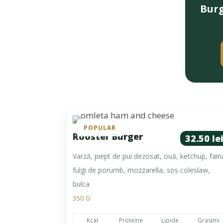
Burg
POPULAR
Rooster Burger
32.50 le
Varză, piept de pui dezosat, ouă, ketchup, fain
fulgi de porumb, mozzarella, sos coleslaw,
bulca
350 G
Kcal
Proteine
Lipide
Grasimi