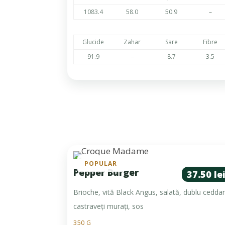
1083.4
58.0
50.9
–
Glucide
Zahar
Sare
Fibre
91.9
–
8.7
3.5
POPULAR
Pepper Burger
37.50 le
Brioche, vită Black Angus, salată, dublu ceddar
castraveți murați, sos
350 G