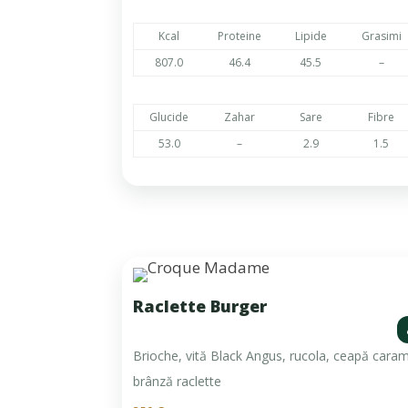
Kcal
Proteine
Lipide
Grasimi
807.0
46.4
45.5
–
Glucide
Zahar
Sare
Fibre
53.0
–
2.9
1.5
Raclette Burger
Brioche, vită Black Angus, rucola, ceapă caram
brânză raclette