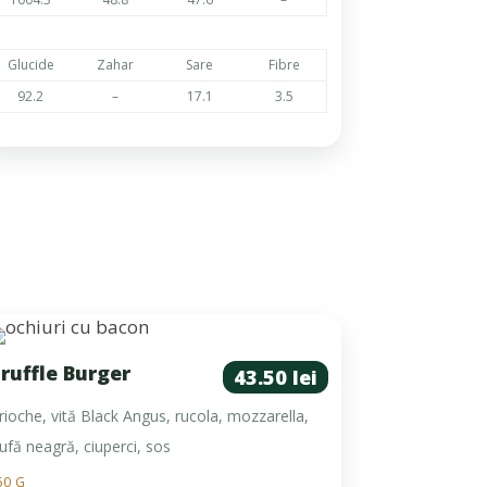
Glucide
Zahar
Sare
Fibre
92.2
–
17.1
3.5
ruffle Burger
43.50 lei
rioche, vită Black Angus, rucola, mozzarella,
rufă neagră, ciuperci, sos
50 G