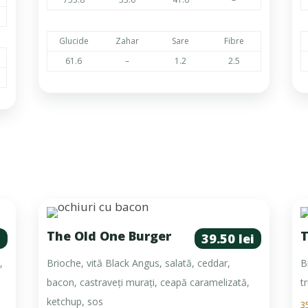
Glucide
Zahar
Sare
Fibre
61.6
–
1.2
2.5
The Old One Burger
T
i
39.50 lei
,
Brioche, vită Black Angus, salată, ceddar,
B
bacon, castraveți murați, ceapă caramelizată,
t
ketchup, sos
3