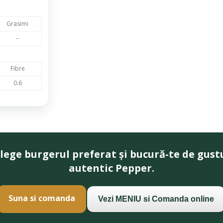
Grasimi
–
Fibre
0.6
lege burgerul preferat și bucură-te de gust
autentic Pepper.
Suna si comanda
Vezi MENIU si Comanda online