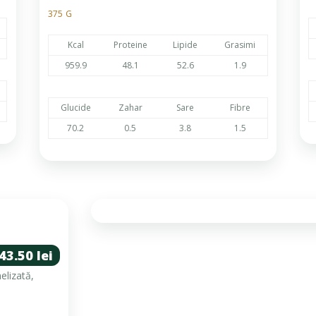
375 G
Kcal
Proteine
Lipide
Grasimi
959.9
48.1
52.6
1.9
Glucide
Zahar
Sare
Fibre
70.2
0.5
3.8
1.5
43.50 lei
elizată,