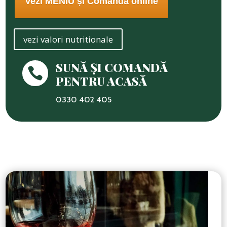
Vezi MENIU și Comandă online
vezi valori nutritionale
SUNĂ ȘI COMANDĂ

PENTRU ACASĂ
0330 402 405