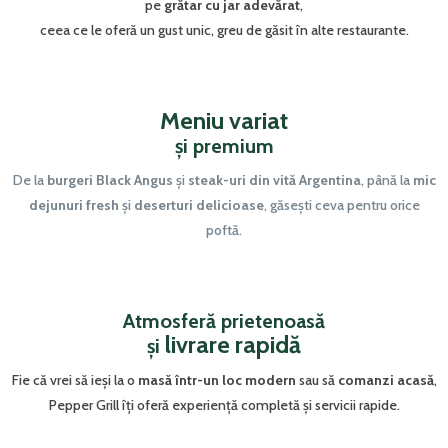
pe
grătar cu jar adevărat
,
ceea ce le oferă un gust unic, greu de găsit în alte restaurante.
Meniu variat
și premium
De la
burgeri Black Angus
și
steak-uri din vită Argentina
, până la
mic
dejunuri fresh
și
deserturi delicioase
, găsești ceva pentru orice
poftă.
Atmosferă prietenoasă
livrare rapidă
și
Fie că vrei să ieși la o
masă într-un loc modern
sau să
comanzi acasă
,
Pepper Grill îți oferă experiență completă și servicii rapide.