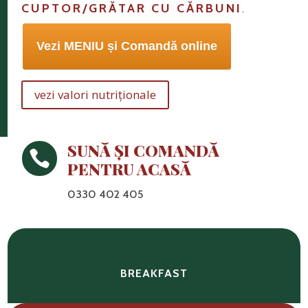
CUPTOR/GRĂTAR CU CĂRBUNI
.
Vezi MENIU și Comandă online
vezi valori nutriționale
SUNĂ ȘI COMANDĂ

PENTRU ACASĂ
0330 402 405
BREAKFAST