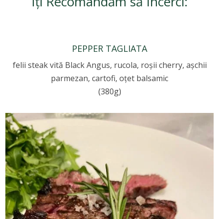
Îți Recomandăm să Încerci:
PEPPER TAGLIATA
felii steak vită Black Angus, rucola, roșii cherry, așchii
parmezan, cartofi, oțet balsamic
(380g)