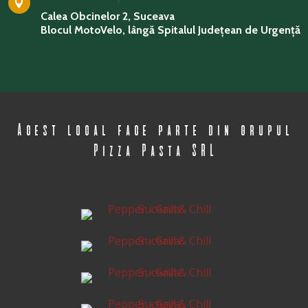

Calea Obcinelor 2, Suceava
Blocul MotoVelo, lângă Spitalul Județean de Urgență
Acest local face parte din grupul
Pizza Pasta SRL