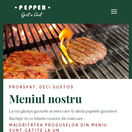
PROASPĂT, DECI GUSTOS
Meniul nostru
La noi găsești gusturile acelea care îți alintă papilele gustative.
Răsfață-te cu felurile noastre de mâncare…
MAJORITATEA PRODUSELOR DIN MENIU
SUNT GĂTITE LA UN