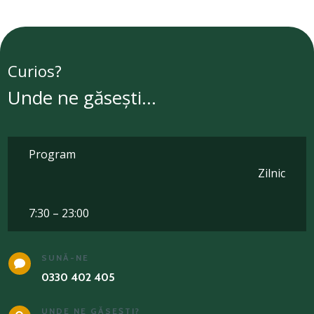
Curios?
Unde ne găsești…
Program
Zilnic
7:30 – 23:00
SUNĂ-NE

0330 402 405
UNDE NE GĂSEȘTI?